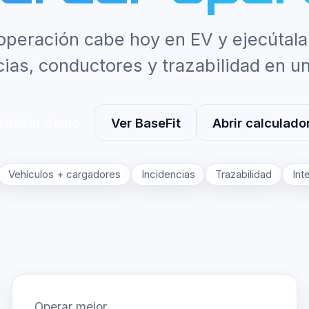
operación cabe hoy en EV y ejecútal
cias, conductores y trazabilidad en u
olicitar demo
Ver BaseFit
Abrir calculado
Vehículos + cargadores
Incidencias
Trazabilidad
Int
Operar mejor