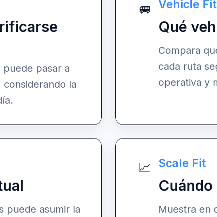
Vehicle Fit
🚐
rificarse
Qué veh
Compara qué 
cada ruta se
n puede pasar a
operativa y 
 considerando la
día.
Scale Fit
📈
tual
Cuándo a
os puede asumir la
Muestra en 