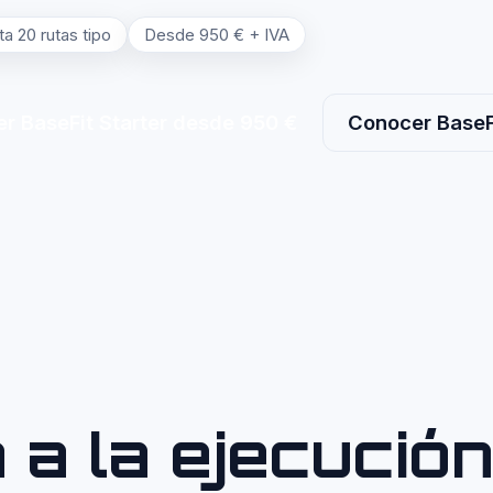
a 20 rutas tipo
Desde 950 € + IVA
er BaseFit Starter desde 950 €
Conocer BaseF
 a la ejecució