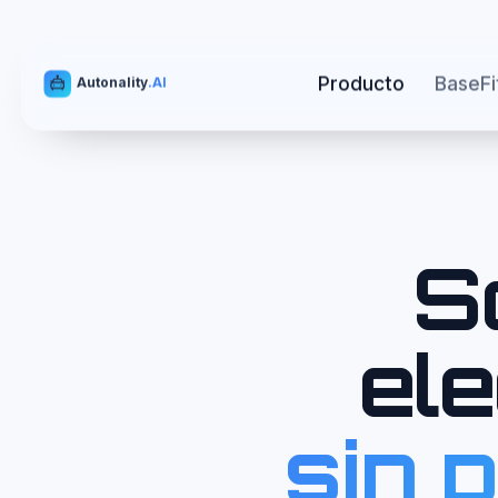
Producto
BaseFi
Autonality
.AI
S
ele
sin 