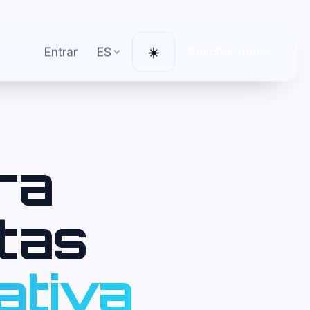
Entrar
ES
Solicitar demo
☀️
Cambiar tema
ra
otas
ativa