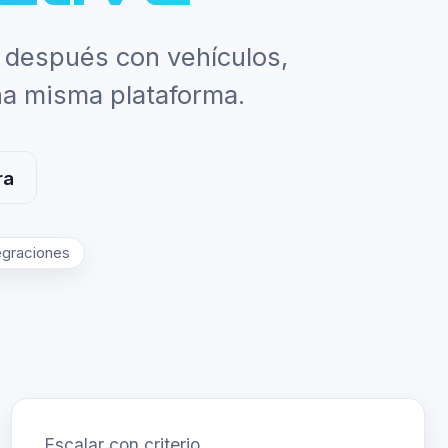
a después con vehículos,
na misma plataforma.
ra
egraciones
Escalar con criterio