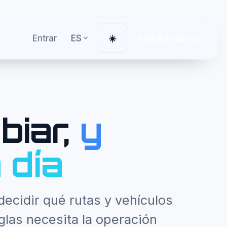
Entrar
ES
Solicitar demo
☀️
Cambiar tema
biar,
y
 día
ecidir qué rutas y vehículos
eglas necesita la operación