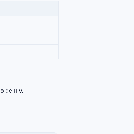
to
de ITV.