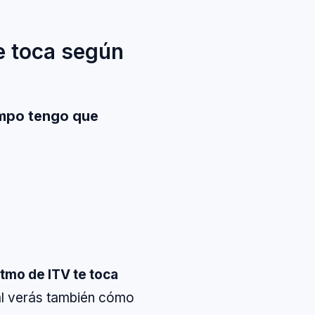
te toca según
empo tengo que
itmo de ITV te toca
nal verás también cómo