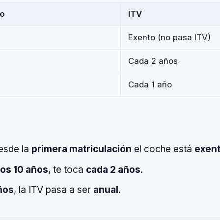
mo
ITV
Exento (no pasa ITV)
Cada 2 años
Cada 1 año
esde la
primera matriculación
el coche está
exen
los 10 años
, te toca
cada 2 años
.
ños
, la ITV pasa a ser
anual
.