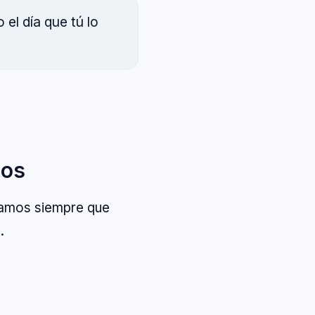
o el día que tú lo
mos
gamos siempre que
.