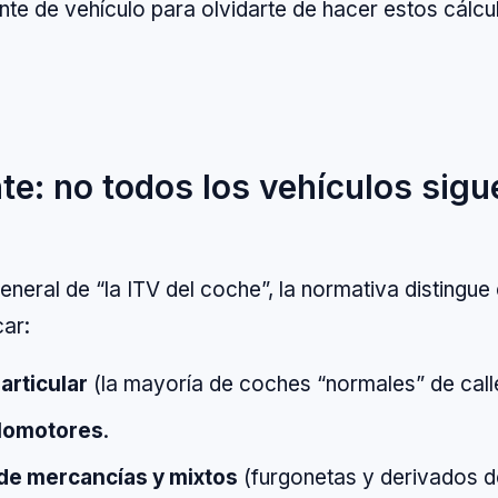
nte de vehículo para olvidarte de hacer estos cálc
nte: no todos los vehículos sig
eral de “la ITV del coche”, la normativa distingue 
car:
articular
(la mayoría de coches “normales” de call
clomotores
.
 de mercancías y mixtos
(furgonetas y derivados d