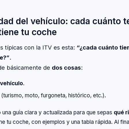
dad del vehículo: cada cuánto 
tiene tu coche
 típicas con la ITV es esta:
“¿cada cuánto ti
he?”
.
de básicamente de
dos cosas
:
 vehículo
.
(turismo, moto, furgoneta, histórico, etc.).
jo una guía clara y actualizada para que sepas
qué r
ne tu coche, con ejemplos y una tabla rápida. Al fi