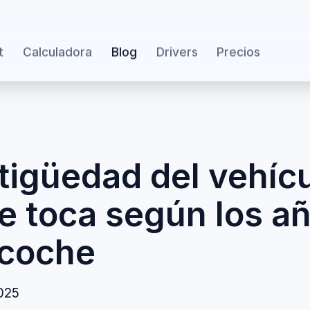
t
Calculadora
Blog
Drivers
Precios
tigüedad del vehíc
e toca según los a
 coche
025