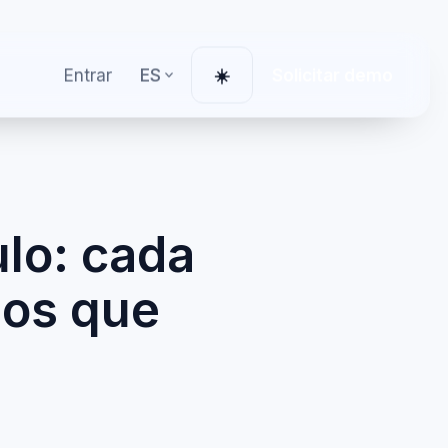
Entrar
ES
Solicitar demo
☀️
Cambiar tema
ulo: cada
ños que