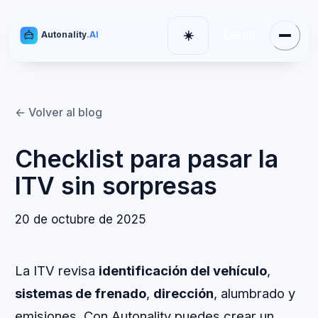
Demo
☀️
Autonality
.AI
Menú
Cambiar tema
← Volver al blog
Checklist para pasar la
ITV sin sorpresas
20 de octubre de 2025
La ITV revisa
identificación del vehículo
,
sistemas de frenado
,
dirección
, alumbrado y
emisiones. Con Autonality puedes crear un