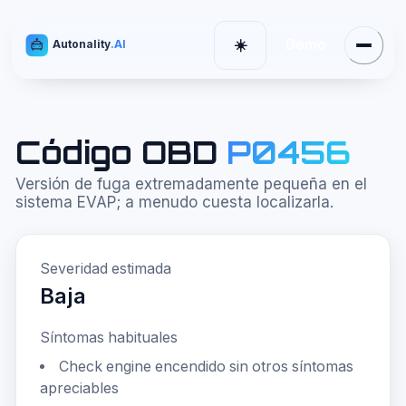
Demo
☀️
Autonality
.AI
Menú
Cambiar tema
Código OBD
P0456
Versión de fuga extremadamente pequeña en el
sistema EVAP; a menudo cuesta localizarla.
Severidad estimada
Baja
Síntomas habituales
Check engine encendido sin otros síntomas
apreciables